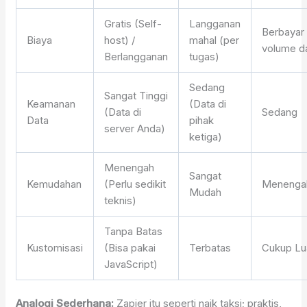
Gratis (Self-
Langganan
Berbayar
Biaya
host) /
mahal (per
volume d
Berlangganan
tugas)
Sedang
Sangat Tinggi
Keamanan
(Data di
(Data di
Sedang
Data
pihak
server Anda)
ketiga)
Menengah
Sangat
Kemudahan
(Perlu sedikit
Menenga
Mudah
teknis)
Tanpa Batas
Kustomisasi
(Bisa pakai
Terbatas
Cukup Lu
JavaScript)
Analogi Sederhana:
Zapier itu seperti naik taksi; praktis,