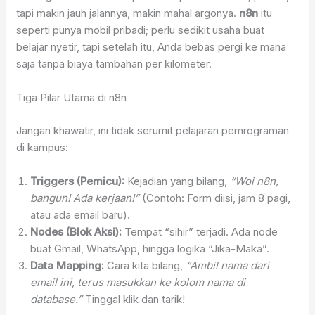
tapi makin jauh jalannya, makin mahal argonya.
n8n
itu
seperti punya mobil pribadi; perlu sedikit usaha buat
belajar nyetir, tapi setelah itu, Anda bebas pergi ke mana
saja tanpa biaya tambahan per kilometer.
Tiga Pilar Utama di n8n
Jangan khawatir, ini tidak serumit pelajaran pemrograman
di kampus:
Triggers (Pemicu):
Kejadian yang bilang,
“Woi n8n,
bangun! Ada kerjaan!”
(Contoh: Form diisi, jam 8 pagi,
atau ada email baru).
Nodes (Blok Aksi):
Tempat “sihir” terjadi. Ada node
buat Gmail, WhatsApp, hingga logika “Jika-Maka”.
Data Mapping:
Cara kita bilang,
“Ambil nama dari
email ini, terus masukkan ke kolom nama di
database.”
Tinggal klik dan tarik!