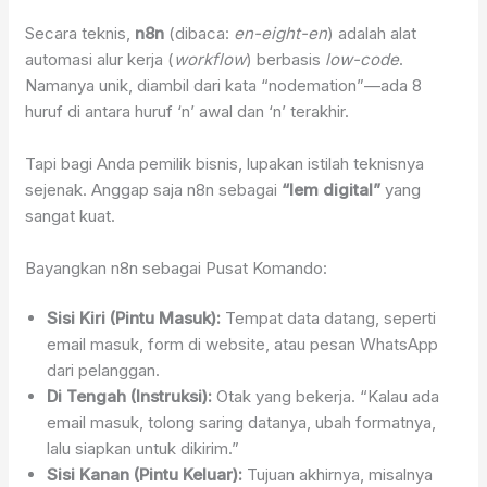
Secara teknis,
n8n
(dibaca:
en-eight-en
) adalah alat
automasi alur kerja (
workflow
) berbasis
low-code
.
Namanya unik, diambil dari kata “nodemation”—ada 8
huruf di antara huruf ‘n’ awal dan ‘n’ terakhir.
Tapi bagi Anda pemilik bisnis, lupakan istilah teknisnya
sejenak. Anggap saja n8n sebagai
“lem digital”
yang
sangat kuat.
Bayangkan n8n sebagai Pusat Komando:
Sisi Kiri (Pintu Masuk):
Tempat data datang, seperti
email masuk, form di website, atau pesan WhatsApp
dari pelanggan.
Di Tengah (Instruksi):
Otak yang bekerja. “Kalau ada
email masuk, tolong saring datanya, ubah formatnya,
lalu siapkan untuk dikirim.”
Sisi Kanan (Pintu Keluar):
Tujuan akhirnya, misalnya