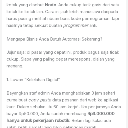
kotak yang disebut
Node
. Anda cukup tarik garis dari satu
kotak ke kotak lain. Cara ini jauh lebih manusiawi daripada
harus pusing melihat ribuan baris kode pemrograman, tapi
hasilnya tetap sekuat buatan
programmer
ahli.
Mengapa Bisnis Anda Butuh Automasi Sekarang?
Jujur saja: di pasar yang cepat ini, produk bagus saja tidak
cukup. Siapa yang paling cepat merespons, dialah yang
menang.
1. Lawan “Kelelahan Digital”
Bayangkan staf admin Anda menghabiskan 3 jam sehari
cuma buat
copy-paste
data pesanan dari web ke aplikasi
kurir. Dalam sebulan, itu 60 jam kerja! Jika per jamnya Anda
bayar Rp50.000, Anda sudah membuang
Rp3.000.000
hanya untuk pekerjaan robotik
. Belum lagi kalau ada
salah ketik alamat yang bikin pelanggan marah.