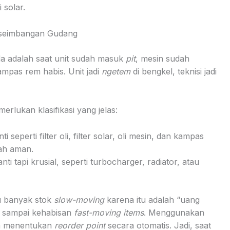
 solar.
eseimbangan Gudang
da adalah saat unit sudah masuk
pit
, mesin sudah
 kampas rem habis. Unit jadi
ngetem
di bengkel, teknisi jadi
lukan klasifikasi yang jelas:
seperti filter oli, filter solar, oli mesin, dan kampas
lah aman.
i tapi krusial, seperti turbocharger, radiator, atau
lu banyak stok
slow-moving
karena itu adalah “uang
n sampai kehabisan
fast-moving items
. Menggunakan
a menentukan
reorder point
secara otomatis. Jadi, saat