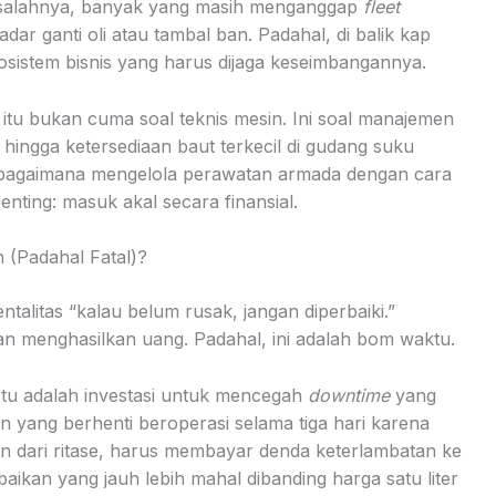
 Masalahnya, banyak yang masih menganggap
fleet
ar ganti oli atau tambal ban. Padahal, di balik kap
osistem bisnis yang harus dijaga keseimbangannya.
itu bukan cuma soal teknis mesin. Ini soal manajemen
, hingga ketersediaan baut terkecil di gudang suku
bis bagaimana mengelola perawatan armada dengan cara
penting: masuk akal secara finansial.
 (Padahal Fatal)?
ntalitas “kalau belum rusak, jangan diperbaiki.”
dan menghasilkan uang. Padahal, ini adalah bom waktu.
tu adalah investasi untuk mencegah
downtime
yang
n yang berhenti beroperasi selama tiga hari karena
n dari ritase, harus membayar denda keterlambatan ke
ikan yang jauh lebih mahal dibanding harga satu liter