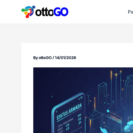
Skip
to
P
content
By
ottoGO
/
14/01/2026