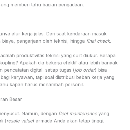
gsung memberi tahu bagian pengadaan.
nya alur kerja jelas. Dari saat kendaraan masuk
 biaya, pengerjaan oleh teknisi, hingga
final check
.
dalah produktivitas teknisi yang sulit diukur. Berapa
opling? Apakah dia bekerja efektif atau lebih banyak
encatatan digital, setiap tugas (
job order
) bisa
” bagi karyawan, tapi soal distribusi beban kerja yang
da tahu kapan harus menambah personil.
ran Besar
s menyusut. Namun, dengan
fleet maintenance
yang
i (
resale value
) armada Anda akan tetap tinggi.