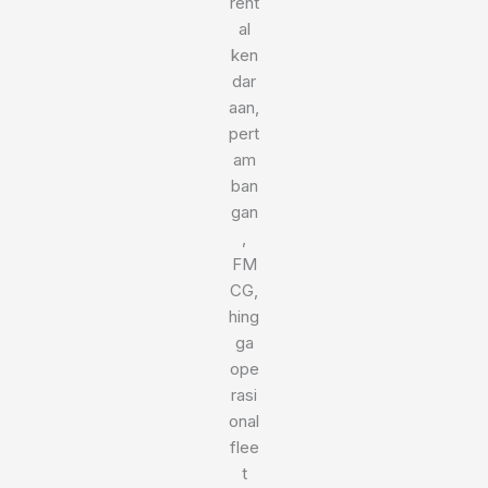
rent
al
ken
dar
aan,
pert
am
ban
gan
,
FM
CG,
hing
ga
ope
rasi
onal
flee
t