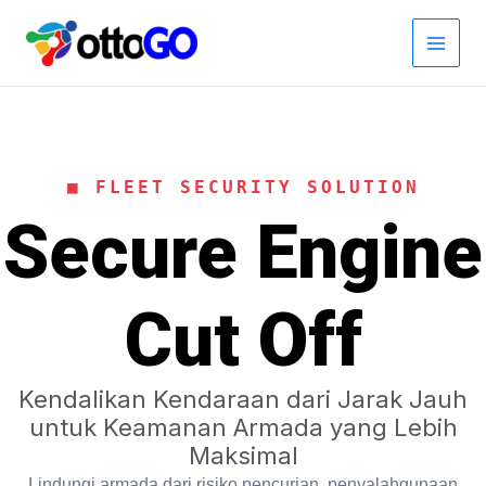
Skip
to
content
■ FLEET SECURITY SOLUTION
Secure Engine
Cut Off
Kendalikan Kendaraan dari Jarak Jauh
untuk Keamanan Armada yang Lebih
Maksimal
Lindungi armada dari risiko pencurian, penyalahgunaan