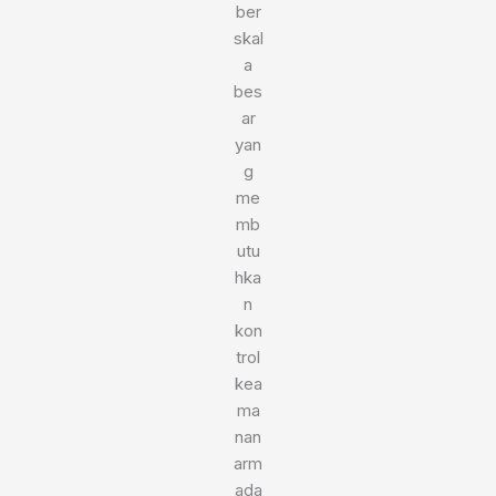
ber
skal
a
bes
ar
yan
g
me
mb
utu
hka
n
kon
trol
kea
ma
nan
arm
ada