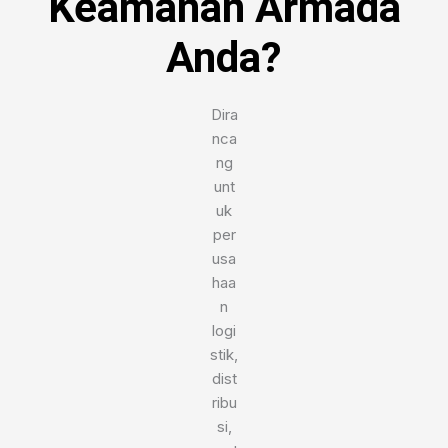
Keamanan Armada
Anda?
Dira
nca
ng
unt
uk
per
usa
haa
n
logi
stik,
dist
ribu
si,